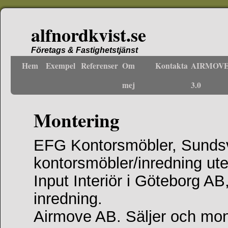
alfnordkvist.se
Företags & Fastighetstjänst
Hem
Exempel
Referenser
Om
Kontakta
AIRMOV
mej
3.0
Montering
EFG Kontorsmöbler, Sundsv
kontorsmöbler/inredning ut
Input Interiör i Göteborg A
inredning.
Airmove AB. Säljer och mont